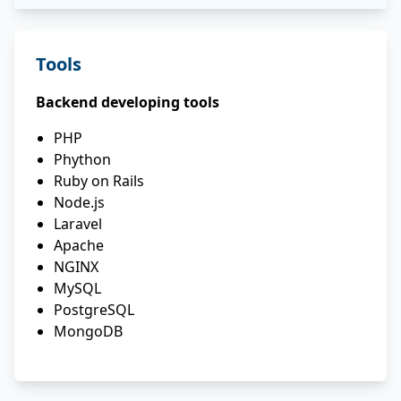
Tools
Backend developing tools
PHP
Phython
Ruby on Rails
Node.js
Laravel
Apache
NGINX
MySQL
PostgreSQL
MongoDB