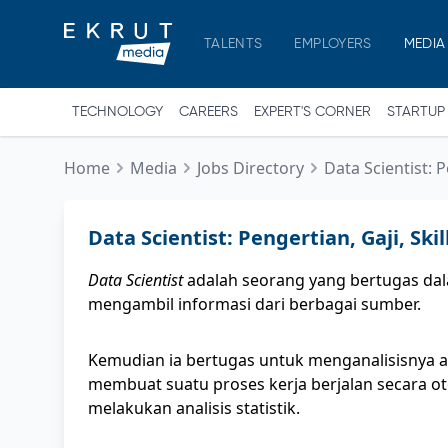
TALENTS
EMPLOYERS
MEDIA
TECHNOLOGY
CAREERS
EXPERT'S CORNER
STARTUP
Home
Media
Jobs Directory
Data Scientist: P
Data Scientist: Pengertian, Gaji, Skil
Data Scientist
adalah seorang yang bertugas dal
mengambil informasi dari berbagai sumber.
Kemudian ia bertugas untuk menganalisisny
membuat suatu proses kerja berjalan secara oto
melakukan analisis statistik.