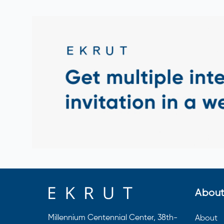
About
Millennium Centennial Center, 38th-
About