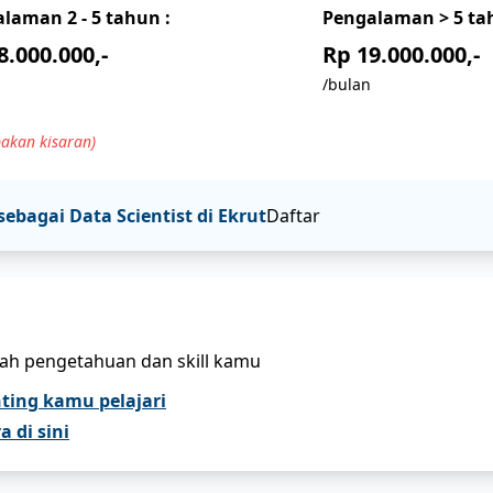
alaman
2 - 5
tahun :
Pengalaman
> 5
tah
8.000.000,-
Rp 19.000.000,-
/bulan
akan kisaran)
sebagai
Data Scientist
di Ekrut
Daftar
bah pengetahuan dan skill kamu
nting kamu pelajari
 di sini