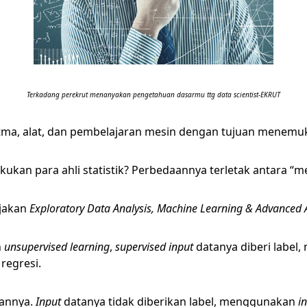
Terkadang perekrut menanyakan pengetahuan dasarmu ttg data scientist-EKRUT
itma, alat, dan pembelajaran mesin dengan tujuan menemu
kan para ahli statistik? Perbedaannya terletak antara “m
jakan
Exploratory Data Analysis, Machine Learning & Advanced 
n
unsupervised learning
,
supervised
input
datanya diberi labe
regresi.
kannya.
Input
datanya tidak diberikan label, menggunakan
i