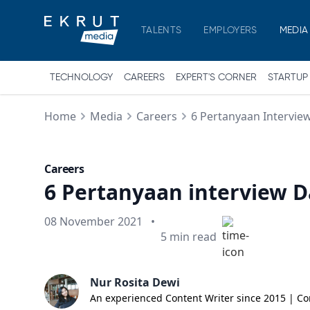
TALENTS
EMPLOYERS
MEDIA
TECHNOLOGY
CAREERS
EXPERT'S CORNER
STARTUP
Home
Media
Careers
6 Pertanyaan Interview
Careers
6 Pertanyaan interview Da
Published on
08 November 2021
•
Min read
5
min read
Nur Rosita Dewi
An experienced Content Writer since 2015 | Co