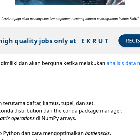
Perekrut juga akan menanyakan kemampuanmu tentang bahasa pemrograman Python-EKRUT
high quality jobs only at
E K R U T
REGI
 dimiliki dan akan berguna ketika melakukan
analisis data
terutama daftar, kamus, tupel, dan set.
nda distribution dan the conda package manager.
atrix operations
di NumPy arrays.
rip Python dan cara mengoptimalkan
bottlenecks
.