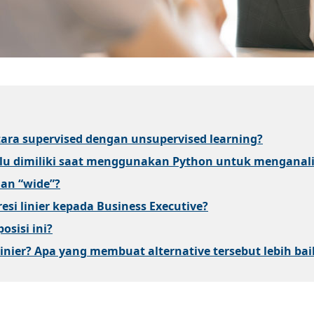
tara supervised dengan unsupervised learning?
lu dimiliki saat menggunakan Python untuk menganali
dan “wide”?
si linier kepada Business Executive?
osisi ini?
 linier? Apa yang membuat alternative tersebut lebih ba