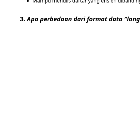
Mampu menulis daftar yang efisien dibandi
3.
Apa perbedaan dari format data “long