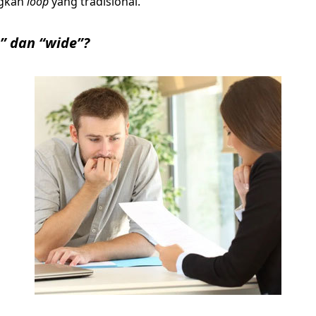
ngkan
loop
yang tradisional.
” dan “wide”?