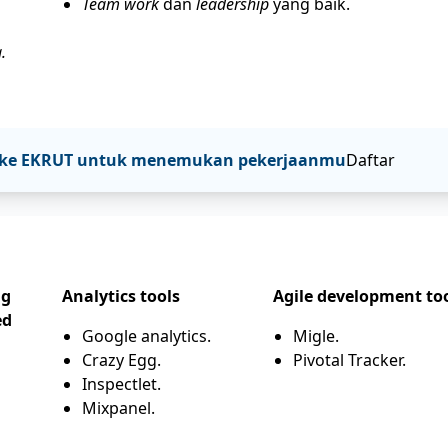
Team work
dan
leadership
yang baik.
.
tar ke EKRUT untuk menemukan pekerjaanmu
Daftar
ng
Analytics tools
Agile development to
ed
Google analytics.
Migle.
Crazy Egg.
Pivotal Tracker.
Inspectlet.
Mixpanel.