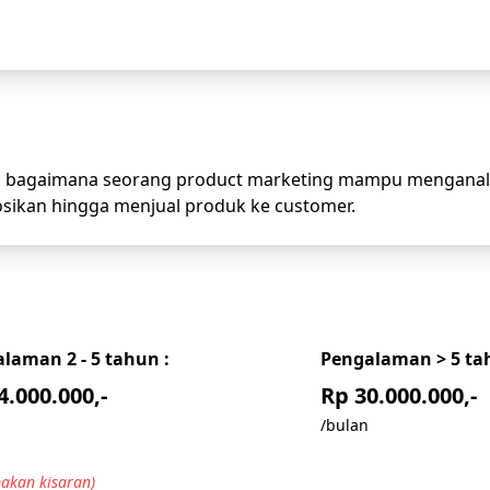
ri bagaimana seorang product marketing mampu menganali
ikan hingga menjual produk ke customer.
alaman
2 - 5
tahun :
Pengalaman
> 5
tah
4.000.000,-
Rp 30.000.000,-
/bulan
akan kisaran)