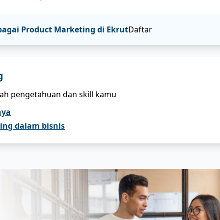
bagai
Product Marketing
di Ekrut
Daftar
g
bah pengetahuan dan skill kamu
nya
ing dalam bisnis