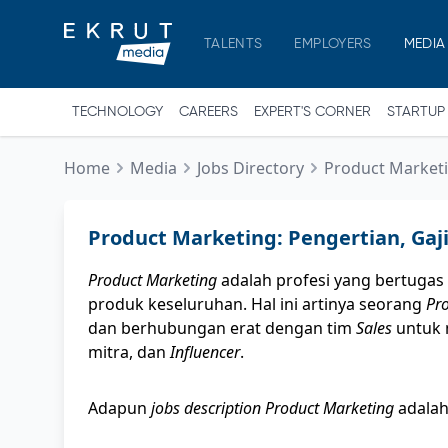
TALENTS
EMPLOYERS
MEDIA
TECHNOLOGY
CAREERS
EXPERT'S CORNER
STARTUP
Home
Media
Jobs Directory
Product Marketin
Product Marketing: Pengertian, Gaji, 
Product Marketing
adalah profesi yang bertugas
produk keseluruhan. Hal ini artinya seorang
Pr
dan berhubungan erat dengan tim
Sales
untuk 
mitra, dan
Influencer
.
Adapun
jobs description Product Marketing
adalah