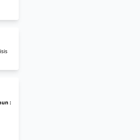
sis
un :