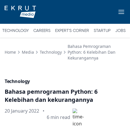
TECHNOLOGY
CAREERS
EXPERT'S CORNER
STARTUP
JOBS
Bahasa Pemrograman
Home
Media
Technology
Python: 6 Kelebihan Dan
Kekurangannya
Technology
Bahasa pemrograman Python: 6
Kelebihan dan kekurangannya
Published on
20 January 2022
•
Min read
6
min read