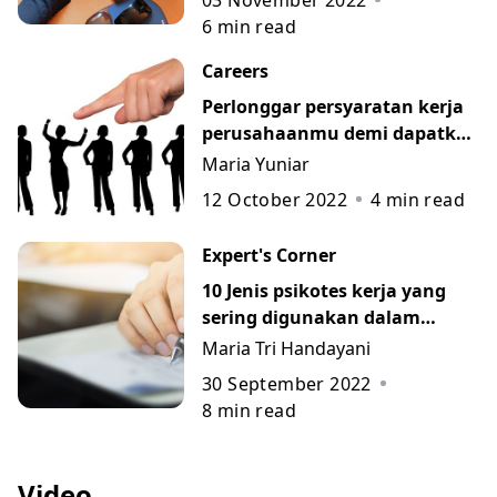
03 November 2022
6
min read
Careers
Perlonggar persyaratan kerja
perusahaanmu demi dapatkan
kandidat yang sesuai
Maria Yuniar
12 October 2022
4
min read
Expert's Corner
10 Jenis psikotes kerja yang
sering digunakan dalam
proses rekrutmen
Maria Tri Handayani
30 September 2022
8
min read
Video