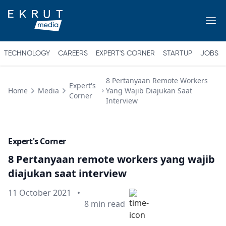
TECHNOLOGY
CAREERS
EXPERT'S CORNER
STARTUP
JOBS
8 Pertanyaan Remote Workers
Expert's
Home
Media
Yang Wajib Diajukan Saat
Corner
Interview
Expert's Corner
8 Pertanyaan remote workers yang wajib
diajukan saat interview
Published on
11 October 2021
•
Min read
8
min read