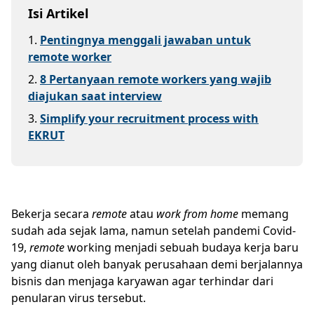
Isi Artikel
1
.
Pentingnya menggali jawaban untuk
remote worker
2
.
8 Pertanyaan remote workers yang wajib
diajukan saat interview
3
.
Simplify your recruitment process with
EKRUT
Bekerja secara
remote
atau
work from home
memang
sudah ada sejak lama, namun setelah pandemi Covid-
19,
remote
working menjadi sebuah budaya kerja baru
yang dianut oleh banyak perusahaan demi berjalannya
bisnis dan menjaga karyawan agar terhindar dari
penularan virus tersebut.