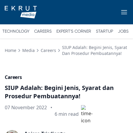
TECHNOLOGY
CAREERS
EXPERT'S CORNER
STARTUP
JOBS
SIUP Adalah: Begini Jenis, Syarat
Home
Media
Careers
Dan Prosedur Pembuatannya!
Careers
SIUP Adalah: Begini Jenis, Syarat dan
Prosedur Pembuatannya!
Published on
07 November 2022
•
Min read
6
min read