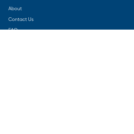
About
Contact Us
FAQ
Follow Us On
Facebook
Youtube
Instagram
Twitter
LinkedIn
Download Apps
Listen To Us On