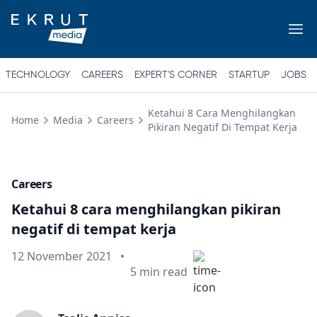
TECHNOLOGY
CAREERS
EXPERT'S CORNER
STARTUP
JOBS
Ketahui 8 Cara Menghilangkan
Home
Media
Careers
Pikiran Negatif Di Tempat Kerja
Careers
Ketahui 8 cara menghilangkan pikiran
negatif di tempat kerja
Published on
12 November 2021
•
Min read
5
min read