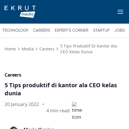
TECHNOLOGY
CAREERS
EXPERT'S CORNER
STARTUP
JOBS
5 Tips Produktif Di Kantor Ala
Home
Media
Careers
CEO Kelas Dunia
Careers
5 Tips produktif di kantor ala CEO kelas
dunia
Published on
20 January 2022
•
Min read
4
min read