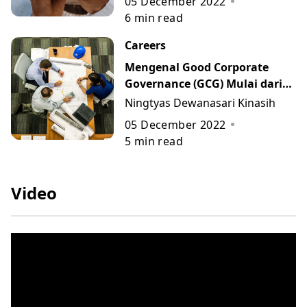
05 December 2022
6
min read
Careers
Mengenal Good Corporate
Governance (GCG) Mulai dari
Tujuan, 4 Prinsip, dan
Ningtyas Dewanasari Kinasih
Contohnya
05 December 2022
5
min read
Video