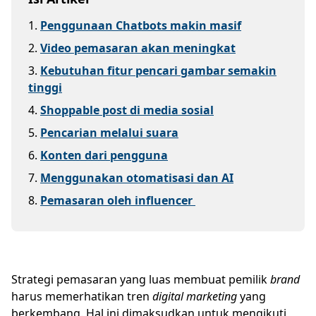
1
.
Penggunaan Chatbots makin masif
2
.
Video pemasaran akan meningkat
3
.
Kebutuhan fitur pencari gambar semakin
tinggi
4
.
Shoppable post di media sosial
5
.
Pencarian melalui suara
6
.
Konten dari pengguna
7
.
Menggunakan otomatisasi dan AI
8
.
Pemasaran oleh influencer
Strategi pemasaran yang luas membuat pemilik
brand
harus memerhatikan tren
digital marketing
yang
berkembang. Hal ini dimaksudkan untuk mengikuti