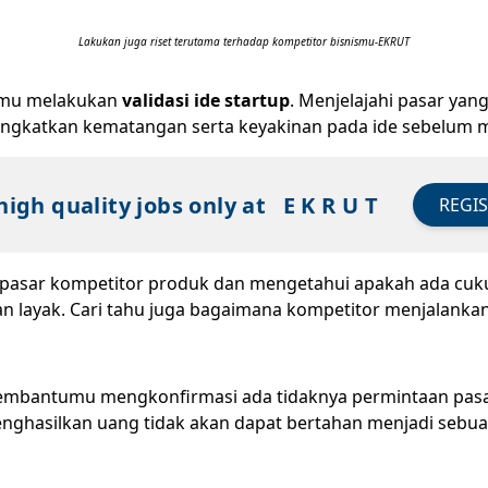
Lakukan juga riset terutama terhadap kompetitor bisnismu-EKRUT
kamu melakukan
validasi ide startup
. Menjelajahi pasar yan
gkatkan kematangan serta keyakinan pada ide sebelum me
high quality jobs only at
E K R U T
REGI
 pasar kompetitor produk dan mengetahui apakah ada cu
an layak. Cari tahu juga bagaimana kompetitor menjalanka
embantumu mengkonfirmasi ada tidaknya permintaan pasar 
enghasilkan uang tidak akan dapat bertahan menjadi sebuah