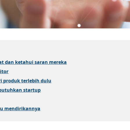
at dan ketahui saran mereka
itor
i produk terlebih dulu
ibutuhkan startup
u mendirikannya