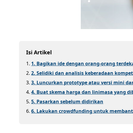
Isi Artikel
1
.
1. Bagikan ide dengan orang-orang terdek
2
.
2. Selidiki dan analisis keberadaan kompet
3
.
3. Luncurkan prototype atau versi mini dar
4
.
4. Buat skema harga dan linimasa yang d
5
.
5. Pasarkan sebelum didirikan
6
.
6. Lakukan crowdfunding untuk membant