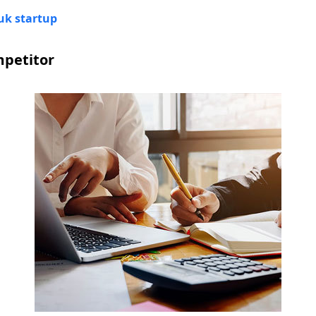
uk startup
mpetitor