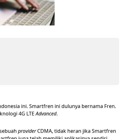
donesia ini. Smartfren ini dulunya bernama Fren.
eknologi 4G LTE
Advanced
.
k sebuah
provider
CDMA, tidak heran jika Smartfren
tfren juga telah memiliki aplikasinya sendiri