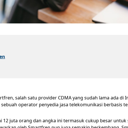
ren
fren, salah satu provider CDMA yang sudah lama ada di In
, sebuah operator penyedia jasa telekomunikasi berbasis t
i 12 juta orang dan angka ini termasuk cukup besar untu
itawarkan oleh Smartfren pun juga semakin berkembang. Smar