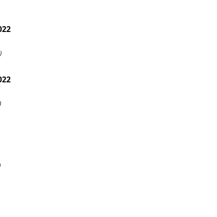
)
)
)