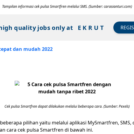
Tampilan informasi cek pulsa Smartfren melalui SMS. (Sumber: carasianturi.com)
high quality jobs only at
E K R U T
REGI
 cepat dan mudah 2022
Cek pulsa Smartfren dapat dilakukan melalui beberapa cara. (Sumber: Pexels)
eberapa pilihan yaitu melalui aplikasi MySmartfren, SMS, d
 cara cek pulsa Smartfren di bawah ini.