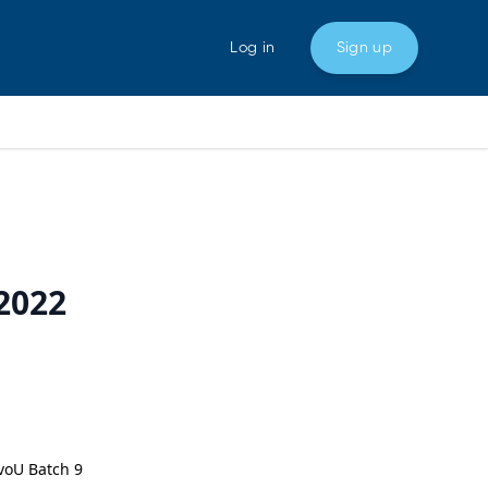
Log in
Sign up
2022
evoU Batch 9