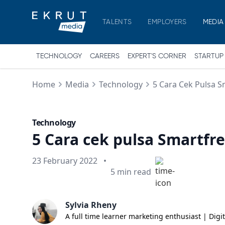
TALENTS
EMPLOYERS
MEDIA
TECHNOLOGY
CAREERS
EXPERT'S CORNER
STARTUP
Home
Media
Technology
5 Cara Cek Pulsa 
Technology
5 Cara cek pulsa Smartfr
Published on
23 February 2022
•
Min read
5
min read
Sylvia Rheny
A full time learner marketing enthusiast | Digi