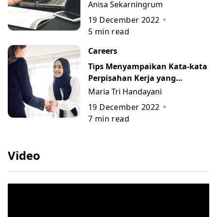
Anisa Sekarningrum
19 December 2022
5
min read
Careers
Tips Menyampaikan Kata-kata
Perpisahan Kerja yang
Berkesan beserta Contohnya
Maria Tri Handayani
19 December 2022
7
min read
Video