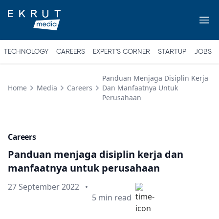
TECHNOLOGY
CAREERS
EXPERT'S CORNER
STARTUP
JOBS
Panduan Menjaga Disiplin Kerja
Home
Media
Careers
Dan Manfaatnya Untuk
Perusahaan
Careers
Panduan menjaga disiplin kerja dan
manfaatnya untuk perusahaan
Published on
27 September 2022
•
Min read
5
min read