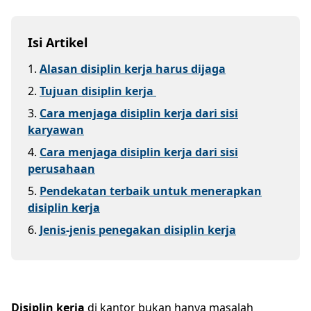
Isi Artikel
1
.
Alasan disiplin kerja harus dijaga
2
.
Tujuan disiplin kerja
3
.
Cara menjaga disiplin kerja dari sisi
karyawan
4
.
Cara menjaga disiplin kerja dari sisi
perusahaan
5
.
Pendekatan terbaik untuk menerapkan
disiplin kerja
6
.
Jenis-jenis penegakan disiplin kerja
Disiplin kerja
di kantor bukan hanya masalah