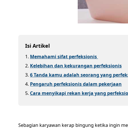
Isi Artikel
1
.
Memahami sifat perfeksionis
2
.
Kelebihan dan kekurangan perfeksionis
3
.
6 Tanda kamu adalah seorang yang perfek
4
.
Pengaruh perfeksionis dalam pekerjaan
5
.
Cara menyikapi rekan kerja yang perfeksio
Sebagian karyawan kerap bingung ketika ingin men