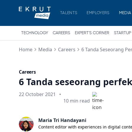
TALENTS
EMPLOYERS
MEDIA
TECHNOLOGY
CAREERS
EXPERT'S CORNER
STARTUP
Home
Media
Careers
6 Tanda Seseorang Per
Careers
6 Tanda seseorang perfek
Published on
22 October 2021
•
Min read
10
min read
Maria Tri Handayani
Content editor with experiences in digital cont