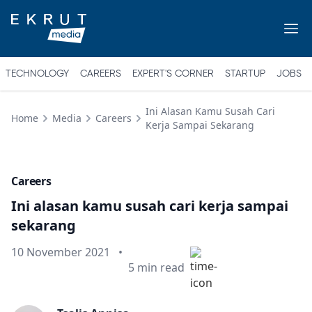
TECHNOLOGY
CAREERS
EXPERT'S CORNER
STARTUP
JOBS
Ini Alasan Kamu Susah Cari
Home
Media
Careers
Kerja Sampai Sekarang
Careers
Ini alasan kamu susah cari kerja sampai
sekarang
Published on
10 November 2021
•
Min read
5
min read