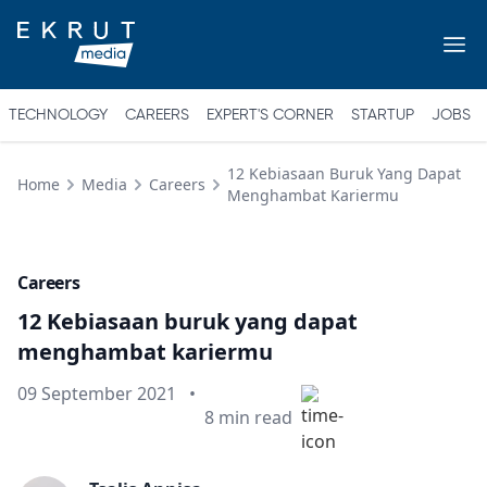
TECHNOLOGY
CAREERS
EXPERT'S CORNER
STARTUP
JOBS
12 Kebiasaan Buruk Yang Dapat
Home
Media
Careers
Menghambat Kariermu
Careers
12 Kebiasaan buruk yang dapat
menghambat kariermu
Published on
09 September 2021
•
Min read
8
min read