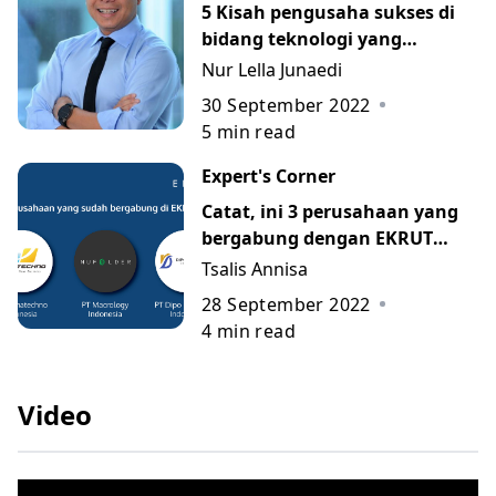
5 Kisah pengusaha sukses di
bidang teknologi yang
menginspirasi
Nur Lella Junaedi
30 September 2022
5
min read
Expert's Corner
Catat, ini 3 perusahaan yang
bergabung dengan EKRUT
minggu ini
Tsalis Annisa
28 September 2022
4
min read
Video