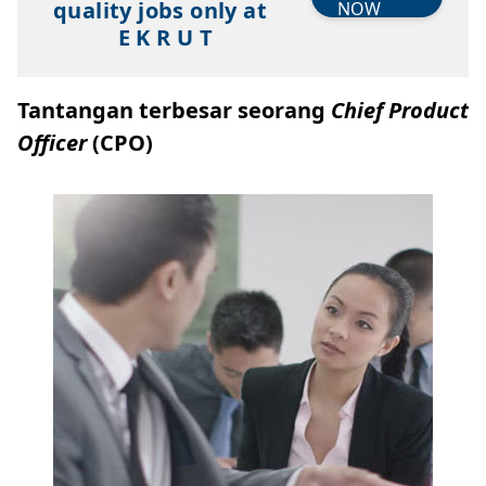
quality jobs only at
NOW
E K R U T
Tantangan terbesar seorang
Chief Product
Officer
(CPO)