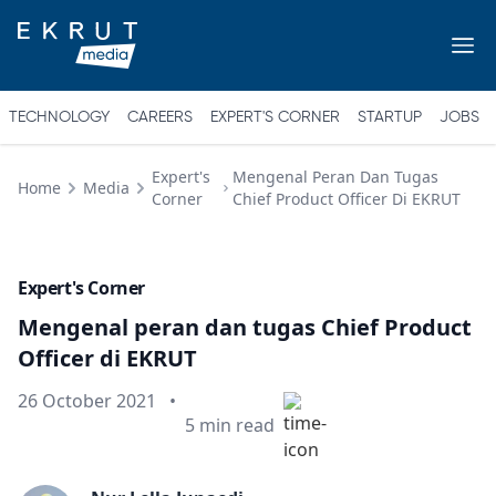
TECHNOLOGY
CAREERS
EXPERT'S CORNER
STARTUP
JOBS
Expert's
Mengenal Peran Dan Tugas
Home
Media
Corner
Chief Product Officer Di EKRUT
Expert's Corner
Mengenal peran dan tugas Chief Product
Officer di EKRUT
Published on
26 October 2021
•
Min read
5
min read