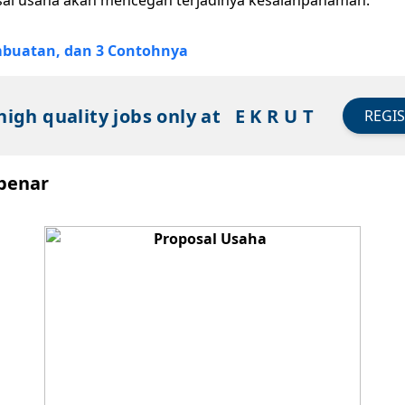
sal usaha akan mencegah terjadinya kesalahpahaman.
embuatan, dan 3 Contohnya
high quality jobs only at
E K R U T
REGI
 benar