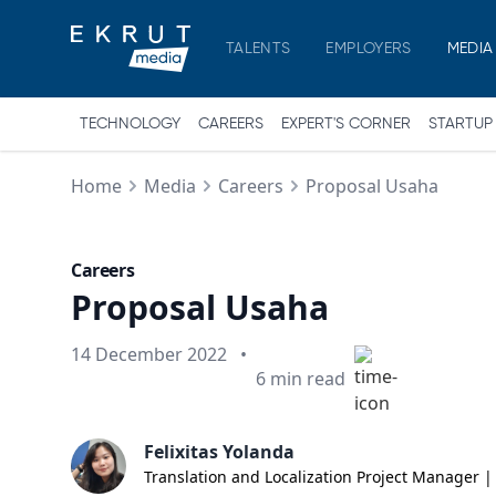
TALENTS
EMPLOYERS
MEDIA
TECHNOLOGY
CAREERS
EXPERT'S CORNER
STARTUP
Home
Media
Careers
Proposal Usaha
Careers
Proposal Usaha
Published on
14 December 2022
•
Min read
6
min read
Felixitas Yolanda
Translation and Localization Project Manager |