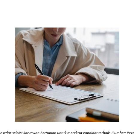
osedur seleksi karyawan bertujuan untuk merekrut kandidat terbaik. (Sumber: Pexe