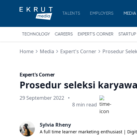
TALENTS
EMPLOYERS
MEDIA
TECHNOLOGY
CAREERS
EXPERT'S CORNER
STARTUP
Home
Media
Expert's Corner
Prosedur Sele
Expert's Corner
Prosedur seleksi karyaw
Published on
29 September 2022
•
Min read
8
min read
Sylvia Rheny
A full time learner marketing enthusiast | Digi