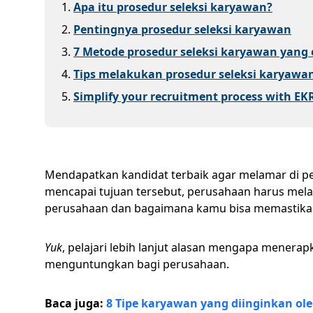
1
.
Apa itu prosedur seleksi karyawan?
2
.
Pentingnya prosedur seleksi karyawan
3
.
7 Metode prosedur seleksi karyawan yang e
4
.
Tips melakukan prosedur seleksi karyawa
5
.
Simplify your recruitment process with EK
Mendapatkan kandidat terbaik agar melamar di p
mencapai tujuan tersebut, perusahaan harus mela
perusahaan dan bagaimana kamu bisa memastikan
Yuk
, pelajari lebih lanjut alasan mengapa menera
menguntungkan bagi perusahaan.
Baca juga:
8 Tipe karyawan yang diinginkan o