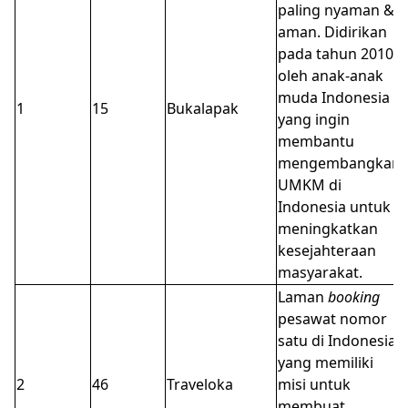
paling nyaman &
aman. Didirikan
pada tahun 2010
oleh anak-anak
muda Indonesia
1
15
Bukalapak
yang ingin
membantu
mengembangkan
UMKM di
Indonesia untuk
meningkatkan
kesejahteraan
masyarakat.
Laman
booking
pesawat nomor
satu di Indonesia
yang memiliki
2
46
Traveloka
misi untuk
membuat