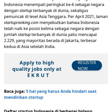
Indonesia menempati peringkat ke-6 sebagai negara
dengan
startup
terbanyak di dunia, sekaligus
pemuncak di level Asia Tenggara. Per April 2021, laman
startupranking.com
menyebutkan bahwa Indonesia
telah naik ke posisi kelima sebagai negara dengan
jumlah
startup
terbanyak di dunia yaitu mencapai
2.229, yang mayoritas berada di Jakarta, terbesar
kedua di Asia setelah India.
Apply to high
REGISTER
quality jobs only at
NOW
E K R U T
Baca juga:
5 hal yang harus Anda hindari saat
mendirikan
startup
Daftar
startup
Indonesia di berbagai bidang