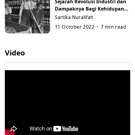
Sejarah Revolusi Industri dan
Dampaknya Bagi Kehidupan
Manusia
Sartika Nuralifah
11 October 2022
7
min read
Video