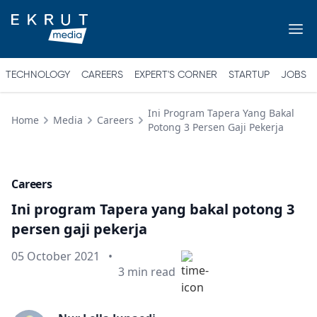
TECHNOLOGY
CAREERS
EXPERT'S CORNER
STARTUP
JOBS
Ini Program Tapera Yang Bakal
Home
Media
Careers
Potong 3 Persen Gaji Pekerja
Careers
Ini program Tapera yang bakal potong 3
persen gaji pekerja
Published on
05 October 2021
•
Min read
3
min read