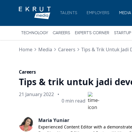
TALENTS
EMPLOYERS
MEDIA
TECHNOLOGY
CAREERS
EXPERT'S CORNER
STARTUP
Home
Media
Careers
Tips & Trik Untuk Jadi
Careers
Tips & trik untuk jadi de
Published on
21 January 2022
•
Min read
0
min read
Maria Yuniar
Experienced Content Editor with a demonstrated