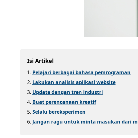
Isi Artikel
1
.
Pelajari berbagai bahasa pemrograman
2
.
Lakukan analisis aplikasi website
3
.
Update dengan tren industri
4
.
Buat perencanaan kreatif
5
.
Selalu bereksperimen
6
.
Jangan ragu untuk minta masukan dari 