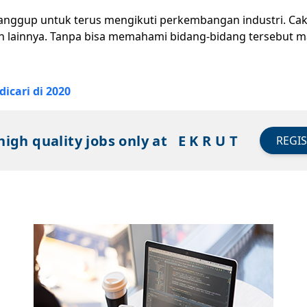
nggup untuk terus mengikuti perkembangan industri. Cak
an lainnya. Tanpa bisa memahami bidang-bidang tersebut 
dicari di 2020
high quality jobs only at
E K R U T
REGI