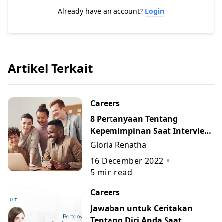
Already have an account?
Login
Artikel Terkait
Careers
8 Pertanyaan Tentang
Kepemimpinan Saat Interview
Kerja beserta Jawaban
Gloria Renatha
Terbaiknya
16 December 2022
5
min read
Careers
Jawaban untuk Ceritakan
Tentang Diri Anda Saat