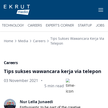
TECHNOLOGY
CAREERS
EXPERT'S CORNER
STARTUP
JOBS
Tips Sukses Wawancara Kerja Via
Home
Media
Careers
Telepon
Careers
Tips sukses wawancara kerja via telepon
Published on
03 November 2021
•
Min read
5
min read
Nur Lella Junaedi
Enthusiastic to be part of the creative