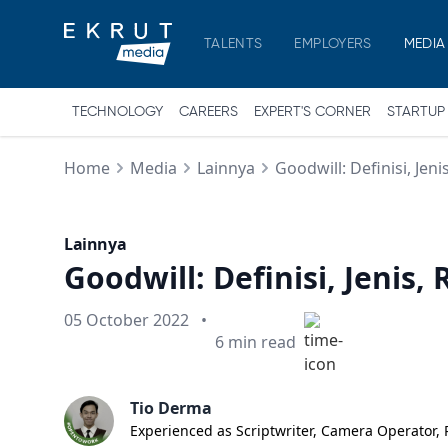
TALENTS
EMPLOYERS
MEDIA
TECHNOLOGY
CAREERS
EXPERT'S CORNER
STARTUP
Home
Media
Lainnya
Goodwill: Definisi, Je
Lainnya
Goodwill: Definisi, Jeni
Published on
05 October 2022
•
Min read
6
min read
Tio Derma
Experienced as Scriptwriter, Camera Operator, P