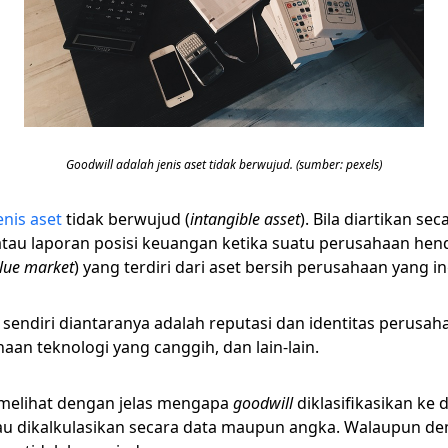
Goodwill adalah jenis aset tidak berwujud. (sumber: pexels)
enis aset
tidak berwujud (
intangible asset
). Bila diartikan s
atau laporan posisi keuangan ketika suatu perusahaan he
alue market
) yang terdiri dari aset bersih perusahaan yang ing
u sendiri diantaranya adalah reputasi dan identitas perus
an teknologi yang canggih, dan lain-lain.
 melihat dengan jelas mengapa
goodwill
diklasifikasikan ke
 atau dikalkulasikan secara data maupun angka. Walaupun de