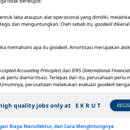
uga tidak berwujud.
ntuk laba ataupun alat operasional yang dimiliki, melain
rategis dan menguntungkan. Oleh sebab itu,
goodwill
dikenal
tika memahami apa itu
goodwill
. Amortisasi merupakan alok
Accepted Accounting Principles
) dan IFRS (
International Financia
k perlu diamortisasi. Terlepas dari itu, perusahaan perl
. Umumnya, perusahaan melakukan evaluasi
goodwill
dengan
high quality jobs only at
E K R U T
REGI
engan Biaya Manufaktur, dan Cara Menghitungnya