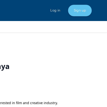
Log in
Sign up
nya
rested in film and creative industry.