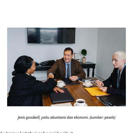
Jenis goodwill, yaitu akuntansi dan ekonomi. (sumber: pexels)