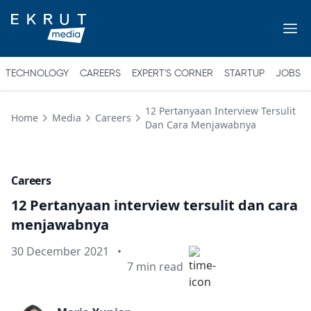
TECHNOLOGY
CAREERS
EXPERT'S CORNER
STARTUP
JOBS
12 Pertanyaan Interview Tersulit
Home
Media
Careers
Dan Cara Menjawabnya
Careers
12 Pertanyaan interview tersulit dan cara
menjawabnya
Published on
30 December 2021
•
Min read
7
min read