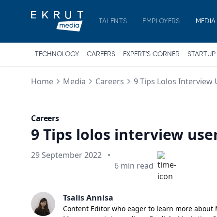
TALENTS
EMPLOYERS
MEDIA
TECHNOLOGY
CAREERS
EXPERT'S CORNER
STARTUP
Home
Media
Careers
9 Tips Lolos Intervie
Careers
9 Tips lolos interview u
Published on
29 September 2022
•
Min read
6
min read
Tsalis Annisa
Content Editor who eager to learn more about Ma