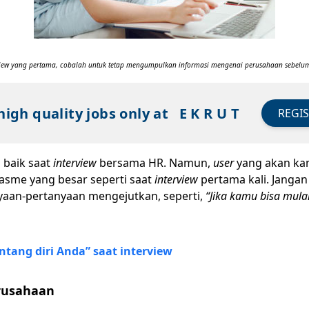
rview yang pertama, cobalah untuk tetap mengumpulkan informasi mengenai perusahaan sebelum
high quality jobs only at
E K R U T
REGI
 baik saat
interview
bersama HR. Namun,
user
yang akan ka
iasme yang besar seperti saat
interview
pertama kali. Janga
yaan-pertanyaan mengejutkan, seperti,
“Jika kamu bisa mula
ntang diri Anda” saat interview
rusahaan