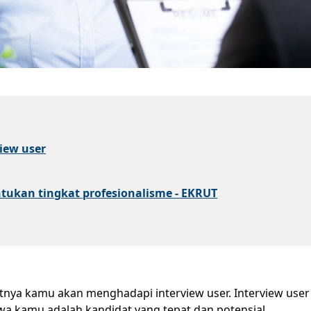
view user
kan tingkat profesionalisme - EKRUT
njutnya kamu akan menghadapi interview user. Interview us
 kamu adalah kandidat yang tepat dan potensial.