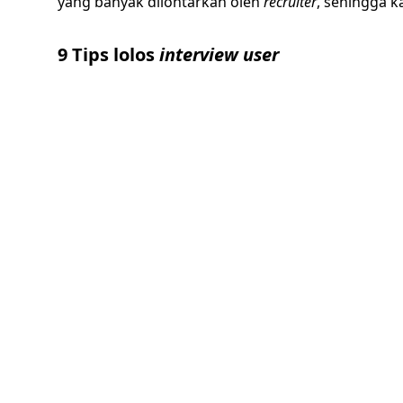
yang banyak dilontarkan oleh
recruiter
, sehingga 
9 Tips lolos
interview user