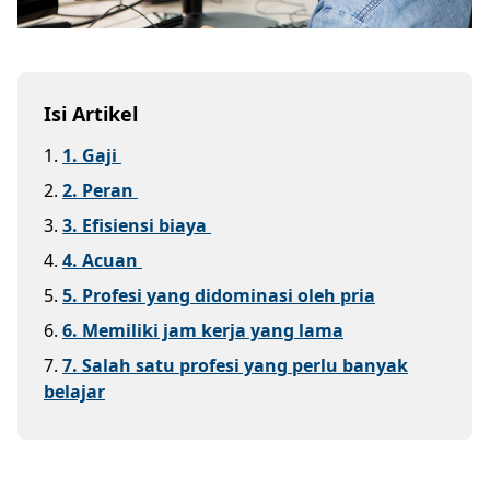
Isi Artikel
1
.
1. Gaji
2
.
2. Peran
3
.
3. Efisiensi biaya
4
.
4. Acuan
5
.
5. Profesi yang didominasi oleh pria
6
.
6. Memiliki jam kerja yang lama
7
.
7. Salah satu profesi yang perlu banyak
belajar