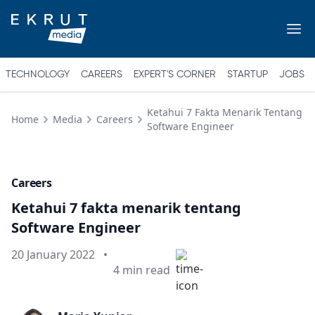
TECHNOLOGY
CAREERS
EXPERT'S CORNER
STARTUP
JOBS
Ketahui 7 Fakta Menarik Tentang
Home
Media
Careers
Software Engineer
Careers
Ketahui 7 fakta menarik tentang
Software Engineer
Published on
20 January 2022
•
Min read
4
min read