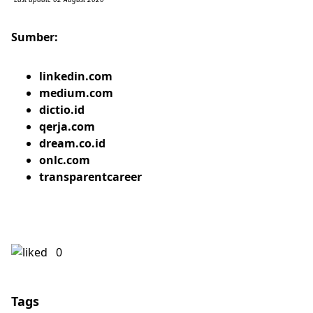
Sumber:
linkedin.com
medium.com
dictio.id
qerja.com
dream.co.id
onlc.com
transparentcareer
0
Tags