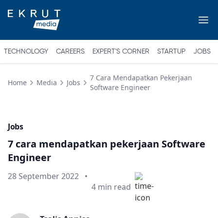
TECHNOLOGY
CAREERS
EXPERT'S CORNER
STARTUP
JOBS
7 Cara Mendapatkan Pekerjaan
Home
Media
Jobs
Software Engineer
Jobs
7 cara mendapatkan pekerjaan Software
Engineer
Published on
28 September 2022
•
Min read
4
min read