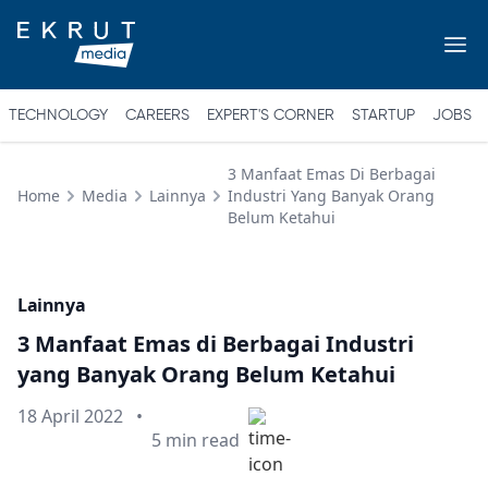
TECHNOLOGY
CAREERS
EXPERT'S CORNER
STARTUP
JOBS
3 Manfaat Emas Di Berbagai
Home
Media
Lainnya
Industri Yang Banyak Orang
Belum Ketahui
Lainnya
3 Manfaat Emas di Berbagai Industri
yang Banyak Orang Belum Ketahui
Published on
18 April 2022
•
Min read
5
min read