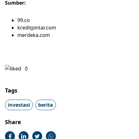
Sumber:
99.co
kreditpintar.com
merdeka.com
0
Tags
investasi
berita
Share